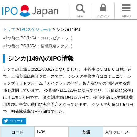
検索
ログイン
MENU
>
>
トップ
IPOスケジュール
シンカ(149A)
1つ前のIPO(146A：コロンビア・ワ..)
1つ後のIPO(155A：情報戦略テクノ..)
シンカ(149A)のIPO情報
シンカの上場日は2024/03/27になりました。 主幹事はＳＭＢＣ日興証券
で、上場市場は東証グロースです。 シンカの事業内容はコミュニケーシ
ョンプラットフォーム「カイクラ」の開発、販売及びその他関連する業
務を展開しています。 公募価格は1,320円になっており、 時価総額(公開)
は 4,170百万円です。 資金調達額は941百万円で、使用使途は人材関連費
用及び広告宣伝費用に充当予定となっています。 シンカの初値は1,671円
で、初値騰落率は+26.59%でした。
ツイート
149A
コード
市場
東証グロース