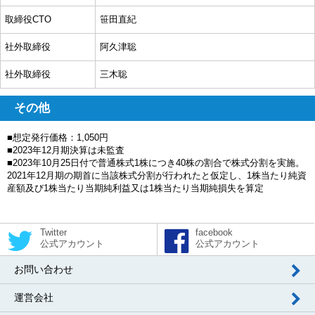
取締役CTO
笹田直紀
社外取締役
阿久津聡
社外取締役
三木聡
その他
■想定発行価格：1,050円
■2023年12月期決算は未監査
■2023年10月25日付で普通株式1株につき40株の割合で株式分割を実施。
2021年12月期の期首に当該株式分割が行われたと仮定し、1株当たり純資
産額及び1株当たり当期純利益又は1株当たり当期純損失を算定
Twitter
facebook
公式アカウント
公式アカウント
お問い合わせ
運営会社