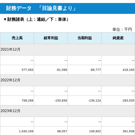
財務データ 「目論見書より」
▼財務諸表（上：連結／下：単体）
単位：千円
売上高
経常利益
当期利益
純資産
2021年12月
---
---
---
---
577,093
-91,596
-89,777
419,160
2022年12月
---
---
---
---
768,268
-150,836
-136,124
283,035
2023年12月
---
---
---
---
1,040,169
98,057
108,902
391,938