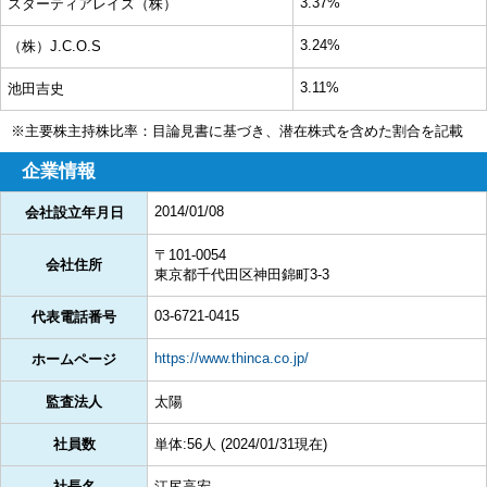
3.37%
スターティアレイズ（株）
3.24%
（株）J.C.O.S
3.11%
池田吉史
※主要株主持株比率：目論見書に基づき、潜在株式を含めた割合を記載
企業情報
2014/01/08
会社設立年月日
〒101-0054
会社住所
東京都千代田区神田錦町3-3
03-6721-0415
代表電話番号
https://www.thinca.co.jp/
ホームページ
監査法人
太陽
社員数
単体:56人 (2024/01/31現在)
社長名
江尻高宏