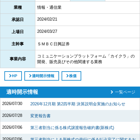
業種
情報・通信業
2024/02/21
承認日
2024/03/27
上場日
主幹事
ＳＭＢＣ日興証券
コミュニケーションプラットフォーム「カイクラ」の
事業内容
開発、販売及びその他関連する業務
HP
適時開示情報
株価
適時開示情報
一覧ページ
2026/07/30
2026年12月期 第2四半期 決算説明会実施のお知らせ
2026/07/28
変更報告書
2026/07/06
第三者割当に係る株式譲渡報告確約書(新株式)
2026/07/06
第三者割当による新株式の発行に係る払込完了に関するお