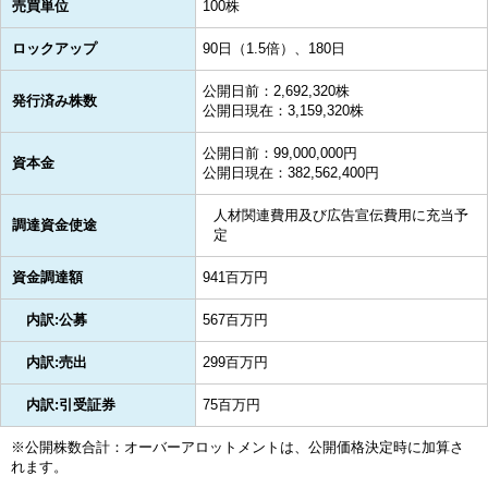
売買単位
100株
ロックアップ
90日（1.5倍）、180日
公開日前：2,692,320株
発行済み株数
公開日現在：3,159,320株
公開日前：99,000,000円
資本金
公開日現在：382,562,400円
人材関連費用及び広告宣伝費用に充当予
調達資金使途
定
資金調達額
941百万円
内訳:公募
567百万円
内訳:売出
299百万円
内訳:引受証券
75百万円
※公開株数合計：オーバーアロットメントは、公開価格決定時に加算さ
れます。