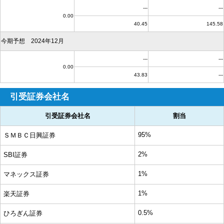
---
---
0.00
40.45
145.58
今期予想 2024年12月
---
---
0.00
43.83
---
引受証券会社名
引受証券会社名
割当
95%
ＳＭＢＣ日興証券
2%
SBI証券
1%
マネックス証券
1%
楽天証券
0.5%
ひろぎん証券