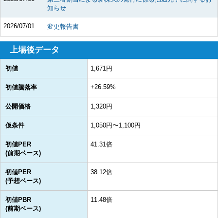
知らせ
2026/07/01
変更報告書
上場後データ
初値
1,671円
+26.59%
初値騰落率
公開価格
1,320円
仮条件
1,050円〜1,100円
初値PER
41.31倍
(前期ベース)
初値PER
38.12倍
(予想ベース)
初値PBR
11.48倍
(前期ベース)