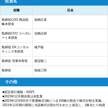
役員名
役職
氏名
取締役COO 商品戦
加納正喜
略本部長
取締役CFO コーポレ
北嶋正樹
ート本部長
取締役 DXコンサル
城戸猛
ティング本部長
取締役 営業本部長
渡辺龍二
取締役
地福三郎
その他
■想定発行価格：920円
■2023年12月期決算は未監査
■2023年12月8日付で普通株式1株につき100株の割合で株式分割を実施。
2021年12月期の期首に当該株式分割が行われたと仮定し、1株当たり純資