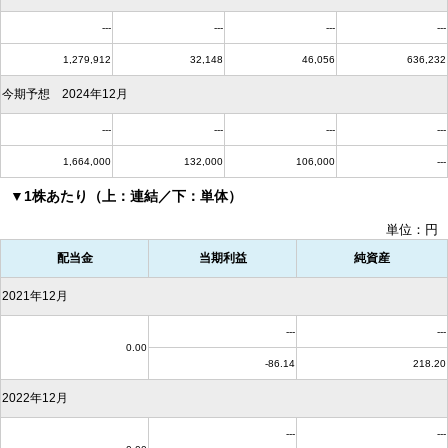
---
---
---
---
1,279,912
32,148
46,056
636,232
今期予想 2024年12月
---
---
---
---
1,664,000
132,000
106,000
---
▼1株あたり（上：連結／下：単体）
単位：円
配当金
当期利益
純資産
2021年12月
---
---
0.00
-86.14
218.20
2022年12月
---
---