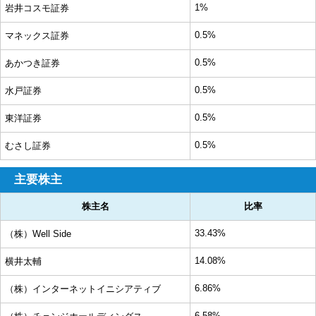
1%
岩井コスモ証券
0.5%
マネックス証券
0.5%
あかつき証券
0.5%
水戸証券
0.5%
東洋証券
0.5%
むさし証券
主要株主
株主名
比率
33.43%
（株）Well Side
14.08%
横井太輔
6.86%
（株）インターネットイニシアティブ
6.58%