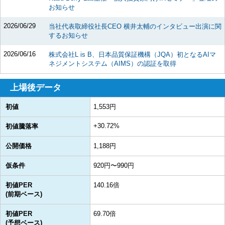
お知らせ
2026/06/29
当社代表取締役社長CEO 横井太輔のインタビュー出演に関
するお知らせ
2026/06/16
株式会社L is B、日本品質保証機構（JQA）初となるAIマ
ネジメントシステム（AIMS）の認証を取得
上場後データ
初値
1,553円
+30.72%
初値騰落率
公開価格
1,188円
仮条件
920円〜990円
初値PER
140.16倍
(前期ベース)
初値PER
69.70倍
(予想ベース)