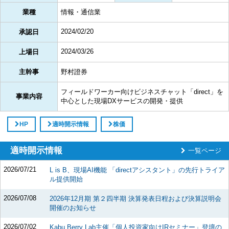
業種
情報・通信業
2024/02/20
承認日
2024/03/26
上場日
主幹事
野村證券
フィールドワーカー向けビジネスチャット「direct」を
事業内容
中心とした現場DXサービスの開発・提供
HP
適時開示情報
株価
適時開示情報
一覧ページ
2026/07/21
L is B、現場AI機能 「directアシスタント」の先行トライア
ル提供開始
2026/07/08
2026年12月期 第２四半期 決算発表日程および決算説明会
開催のお知らせ
2026/07/02
Kabu Berry Lab主催「個人投資家向けIRセミナー」登壇の