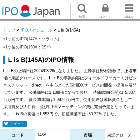
検索
ログイン
MENU
>
>
トップ
IPOスケジュール
L is B(145A)
1つ前のIPO(147A：ソラコム)
1つ後のIPO(150A：JSH)
L is B(145A)のIPO情報
L is Bの上場日は2024/03/26になりました。 主幹事は野村證券で、上場市
場は東証グロースです。 L is Bの事業内容はフィールドワーカー向けビジ
ネスチャット「direct」を中心とした現場DXサービスの開発・提供を展開
しています。 公募価格は1,188円になっており、 時価総額(公開)は 5,887
百万円です。 資金調達額は1,987百万円で、使用使途は運転資金として、
採用費及び人件費、並びにPRマーケティング費に充当予定となっていま
す。 L is Bの初値は1,553円で、初値騰落率は+30.72%でした。
ツイート
145A
コード
市場
東証グロース