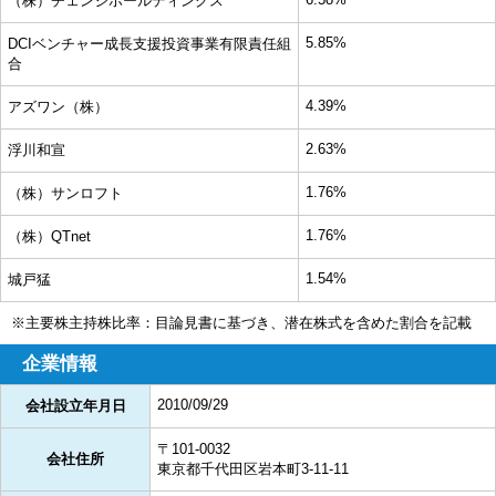
（株）チェンジホールディングス
5.85%
DCIベンチャー成長支援投資事業有限責任組
合
4.39%
アズワン（株）
2.63%
浮川和宣
1.76%
（株）サンロフト
1.76%
（株）QTnet
1.54%
城戸猛
※主要株主持株比率：目論見書に基づき、潜在株式を含めた割合を記載
企業情報
2010/09/29
会社設立年月日
〒101-0032
会社住所
東京都千代田区岩本町3-11-11