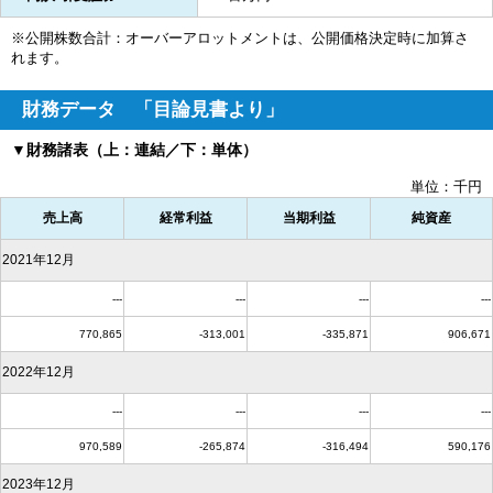
※公開株数合計：オーバーアロットメントは、公開価格決定時に加算さ
れます。
財務データ 「目論見書より」
▼財務諸表（上：連結／下：単体）
単位：千円
売上高
経常利益
当期利益
純資産
2021年12月
---
---
---
---
770,865
-313,001
-335,871
906,671
2022年12月
---
---
---
---
970,589
-265,874
-316,494
590,176
2023年12月