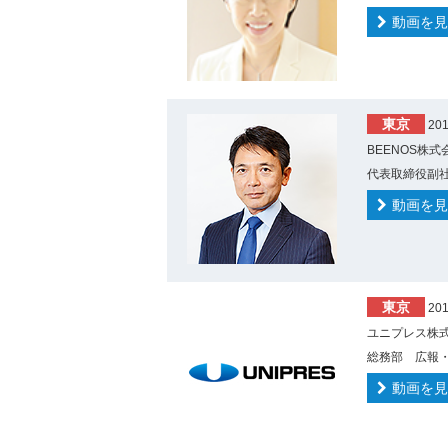
動画を見
東京
20
BEENOS株式
代表取締役副社
動画を見
東京
20
ユニプレス株式
総務部 広報・
動画を見