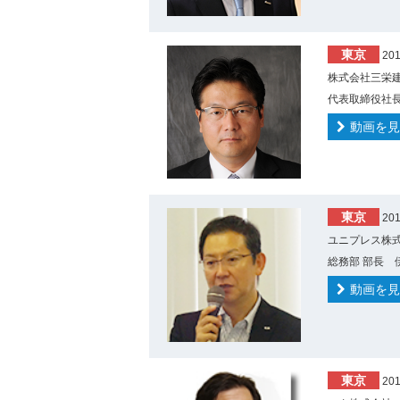
東京
20
株式会社三栄建
代表取締役社長
動画を見
東京
20
ユニプレス株式
総務部 部長 
動画を見
東京
20