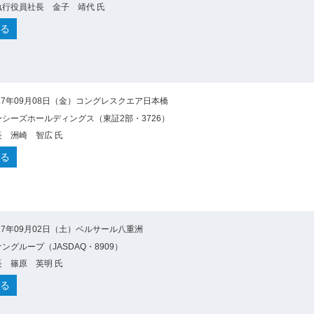
行役員社長 金子 靖代 氏
る
17年09月08日（金）コングレスクエア日本橋
シーズホールディングス（東証2部・3726）
 洲崎 智広 氏
る
17年09月02日（土）ベルサール八重洲
ングループ（JASDAQ・8909）
 篠原 英明 氏
る