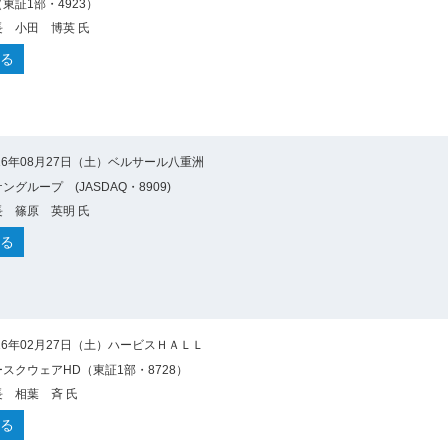
東証1部・4923）
 小田 博英 氏
る
16年08月27日（土）ベルサール八重洲
グループ (JASDAQ・8909)
 篠原 英明 氏
る
16年02月27日（土）ハービスＨＡＬＬ
スクウェアHD（東証1部・8728）
 相葉 斉 氏
る