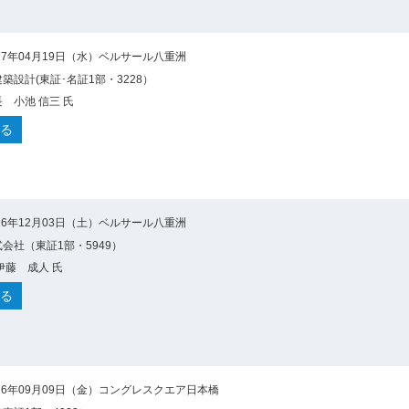
17年04月19日（水）ベルサール八重洲
築設計(東証･名証1部・3228）
 小池 信三 氏
る
16年12月03日（土）ベルサール八重洲
会社（東証1部・5949）
伊藤 成人 氏
る
16年09月09日（金）コングレスクエア日本橋