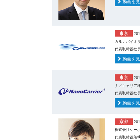
動画を見
東京
20
カルナバイオサ
代表取締役社長
動画を見
東京
20
ナノキャリア株
代表取締役社長
動画を見
京都
20
株式会社シーボ
代表取締役兼執