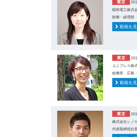
東京
20
昭和電工株式会
財務・経理部 
動画を見
東京
20
ユニプレス株式
総務部 広報・
動画を見
東京
20
株式会社シノケ
代表取締役社長