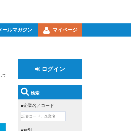
メールマガジン
マイページ
ログイン
して
検索
■企業名／コード
■種別