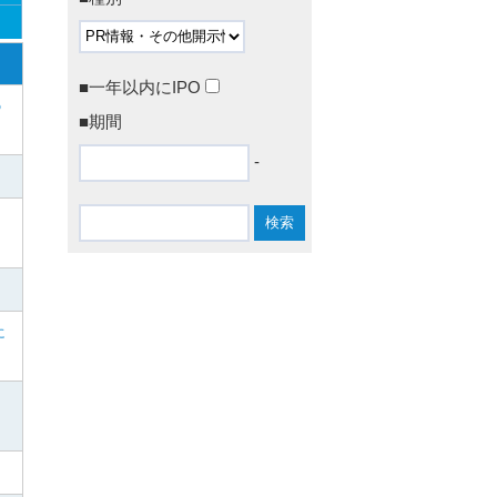
■一年以内にIPO
の
■期間
-
に