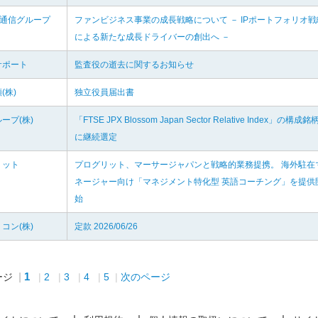
京通信グループ
ファンビジネス事業の成長戦略について － IPポートフォリオ戦
による新たな成長ドライバーの創出へ －
サポート
監査役の逝去に関するお知らせ
(株)
独立役員届出書
ープ(株)
「FTSE JPX Blossom Japan Sector Relative Index」の構成銘
に継続選定
リット
プログリット、マーサージャパンと戦略的業務提携。 海外駐在
ネージャー向け「マネジメント特化型 英語コーチング」を提供
始
コン(株)
定款 2026/06/26
1
ージ
2
3
4
5
次のページ