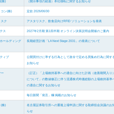
(株)
（開示事項の経過）本社移転に関するお知らせ
コン(株)
定款 2026/06/30
リスク
アスタリスク、飲食店向けRFID ソリューションを発表
ルテス
2027年2月期 第1四半期 オンライン決算説明会開催のご案内
Ａホールディング
長期経営計画「LA Next Stage 2031」の発表について
ラティブ
公開買付けに準ずる行為として政令で定める買集め行為に関す
お知らせ
ヤー
（訂正）「上場維持基準への適合に向けた計画（改善期間入り
について」の数値修正に伴う流通株式時価総額の上場維持基準
の適合に関するお知らせ
毎日新聞「発言」欄 掲載のお知らせ
(株)
名古屋証券取引所への重複上場申請に関する取締役会決議のお
らせ