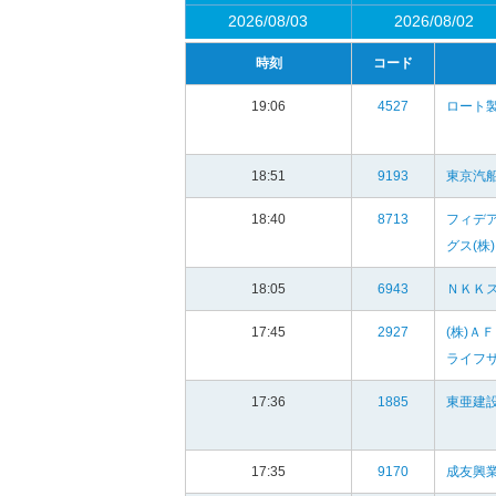
2026/08/03
2026/08/02
時刻
コード
19:06
4527
ロート製
18:51
9193
東京汽船
18:40
8713
フィデ
グス(株)
18:05
6943
ＮＫＫス
17:45
2927
(株)Ａ
ライフ
17:36
1885
東亜建設
17:35
9170
成友興