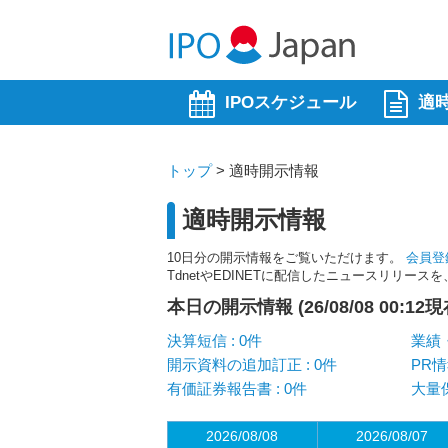
IPOスケジュール
適
トップ
>
適時開示情報
適時開示情報
10日分の開示情報をご覧いただけます。
会員登
TdnetやEDINETに配信したニュースリリー
本日の開示情報 (26/08/08 00:12現
決算短信 : 0件
業績・
開示資料の追加訂正 : 0件
PR情
有価証券報告書 : 0件
大量保
2026/08/08
2026/08/07