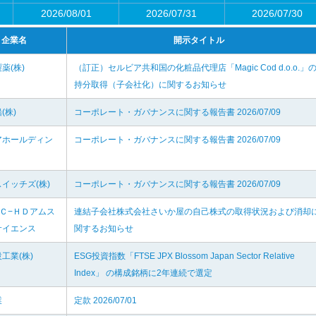
2026/08/01
2026/07/31
2026/07/30
企業名
開示タイトル
薬(株)
（訂正）セルビア共和国の化粧品代理店「Magic Cod d.o.o.」
持分取得（子会社化）に関するお知らせ
(株)
コーポレート・ガバナンスに関する報告書 2026/07/09
アホールディン
コーポレート・ガバナンスに関する報告書 2026/07/09
イッチズ(株)
コーポレート・ガバナンスに関する報告書 2026/07/09
ＦＣ−ＨＤアムス
連結子会社株式会社さいか屋の自己株式の取得状況および消却
サイエンス
関するお知らせ
工業(株)
ESG投資指数「FTSE JPX Blossom Japan Sector Relative
Index」 の構成銘柄に2年連続で選定
業
定款 2026/07/01