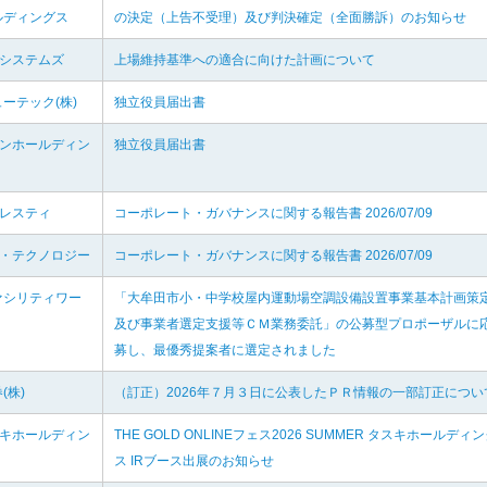
ルディングス
の決定（上告不受理）及び判決確定（全面勝訴）のお知らせ
毛システムズ
上場維持基準への適合に向けた計画について
ーテック(株)
独立役員届出書
インホールディン
独立役員届出書
ーレスティ
コーポレート・ガバナンスに関する報告書 2026/07/09
イ・テクノロジー
コーポレート・ガバナンスに関する報告書 2026/07/09
ァシリティワー
「大牟田市小・中学校屋内運動場空調設備設置事業基本計画策
及び事業者選定支援等ＣＭ業務委託」の公募型プロポーザルに
募し、最優秀提案者に選定されました
(株)
（訂正）2026年７月３日に公表したＰＲ情報の一部訂正につい
スキホールディン
THE GOLD ONLINEフェス2026 SUMMER タスキホールディ
ス IRブース出展のお知らせ