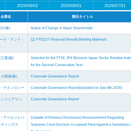
2026/08/02
2026/08/01
2026/07/31
企業名
開示タイトル
行(株)
Notice of Change in Major Shareholder
リーク・アンド・
Q1 FY02/27 Financial Results Briefing Materials
社
工業(株)
Selected for the FTSE JPX Blossom Japan Sector Relative Ind
for the Second Consecutive Year
ス製薬(株)
Corporate Governance Report
イ・テクノロジー
Corporate Governance Report(Updated on July 9th,2026)
エンジニアリン
Corporate Governance Report
イ・アールジャパ
(Update of Previous Disclosure) Announcement Regarding
ルディングス
Supreme Court Decision in Lawsuit Filed Against a Subsidiary 