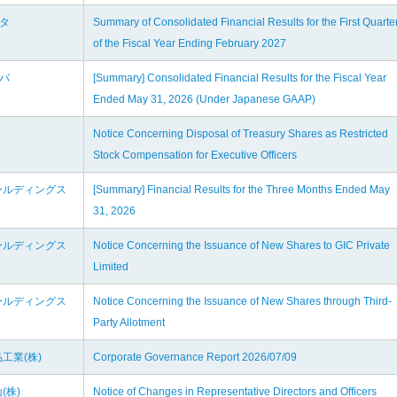
キタ
Summary of Consolidated Financial Results for the First Quarte
of the Fiscal Year Ending February 2027
オバ
[Summary] Consolidated Financial Results for the Fiscal Year
Ended May 31, 2026 (Under Japanese GAAP)
Notice Concerning Disposal of Treasury Shares as Restricted
Stock Compensation for Executive Officers
ールディングス
[Summary] Financial Results for the Three Months Ended May
31, 2026
ールディングス
Notice Concerning the Issuance of New Shares to GIC Private
Limited
ールディングス
Notice Concerning the Issuance of New Shares through Third-
Party Allotment
工業(株)
Corporate Governance Report 2026/07/09
(株)
Notice of Changes in Representative Directors and Officers