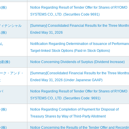
(株)
Notice Regarding Result of Tender Offer for Shares of RYOMO
SYSTEMS CO., LTD. (Securities Code 9691)
フィナンシャル
[Summary] Consolidated Financial Results for the Three Month
(株)
Ended May 31, 2026
げん
Notification Regarding Determination of Issuance of Performan
Target-linked Stock Options (Paid-in Stock Options)
産(株)
Notice Concerning Dividends of Surplus (Dividend Increase)
リーク・アンド・
[Summary]Consolidated Financial Results for the Three Months
社
Ended May 31, 2026 (Under Japanese GAAP)
ツバ
Notice Regarding Result of Tender Offer for Shares of RYOMO
SYSTEMS CO., LTD. (Securities Code: 9691)
(株)
Notice Regarding Completion of Payment for Disposal of
Treasury Shares by Way of Third-Party Allotment
(株)
Notice Concerning the Results of the Tender Offer and Recordi