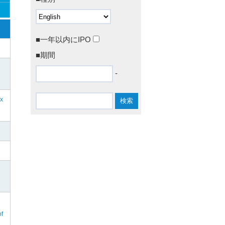
■一年以内にIPO
■期間
-
ex
of