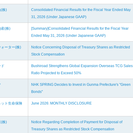
(株)
Consolidated Financial Results for the Fiscal Year Ended May
31, 2026 (Under Japanese GAAP)
産(株)
[Summary]Consolidated Financial Results for the Fiscal Year
Ended May 31, 2026 (Under Japanese GAAP)
ォーター(株)
Notice Concerning Disposal of Treasury Shares as Restricted
Stock Compensation
ード
Bushiroad Strengthens Global Expansion Overseas TCG Sales
Ratio Projected to Exceed 50%
ツ
NHK SPRING Decides to Invest in Gunma Prefecture's "Green
Bonds"
ネット生命保険
June 2026: MONTHLY DISCLOSURE
(株)
Notice Regarding Completion of Payment for Disposal of
Treasury Shares as Restricted Stock Compensation