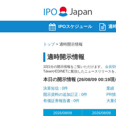
IPOスケジュール
適
トップ
>
適時開示情報
適時開示情報
10日分の開示情報をご覧いただけます。
会員登
TdnetやEDINETに配信したニュースリリー
本日の開示情報 (26/08/09 00:19現
決算短信 : 0件
業績・
開示資料の追加訂正 : 0件
PR情
有価証券報告書 : 0件
大量保
2026/08/09
2026/08/08