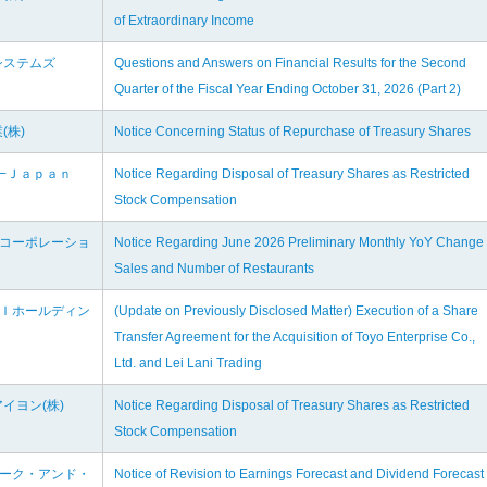
of Extraordinary Income
システムズ
Questions and Answers on Financial Results for the Second
Quarter of the Fiscal Year Ending October 31, 2026 (Part 2)
(株)
Notice Concerning Status of Repurchase of Treasury Shares
Ｓ−Ｊａｐａｎ
Notice Regarding Disposal of Treasury Shares as Restricted
Stock Compensation
語コーポレーショ
Notice Regarding June 2026 Preliminary Monthly YoY Change 
Sales and Number of Restaurants
ＳＩホールディン
(Update on Previously Disclosed Matter) Execution of a Share
Transfer Agreement for the Acquisition of Toyo Enterprise Co.,
Ltd. and Lei Lani Trading
イヨン(株)
Notice Regarding Disposal of Treasury Shares as Restricted
Stock Compensation
リーク・アンド・
Notice of Revision to Earnings Forecast and Dividend Forecast