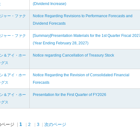
社
(Dividend Increase)
レジャー・ファク
Notice Regarding Revisions to Performance Forecasts and
Dividend Forecasts
レジャー・ファク
[Summary]Presentation Materials for the 1st Quarter Fiscal 202
(Year Ending February 28, 2027)
ブン＆アイ・ホー
Notice regarding Cancellation of Treasury Stock
ングス
ブン＆アイ・ホー
Notice Regarding the Revision of Consolidated Financial
ングス
Forecasts
ブン＆アイ・ホー
Presentation for the First Quarter of FY2026
ングス
1
のページ
2
3
次のページ