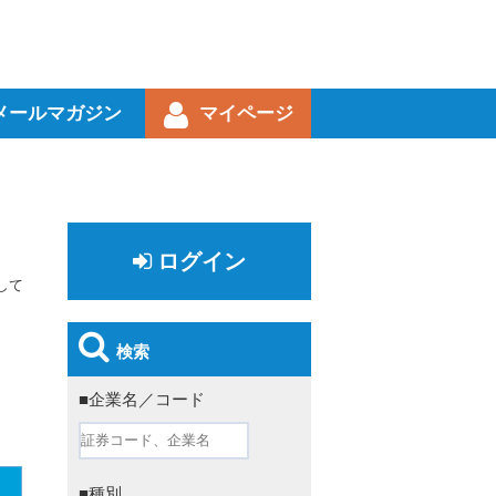
メールマガジン
マイページ
ログイン
して
検索
■企業名／コード
■種別