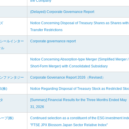
the Company
(Delayed) Corporate Governance Report
ロズ
Notice Concerning Disposal of Treasury Shares as Shares with
Transfer Restrictions
ジシールインター
Corporate governance report
ナル
Notice Concerning Absorption-type Merger (Simplified Merger /
Short-Form Merger) with Consolidated Subsidiary
オンファンタジー
Corporate Govenance Report 2026（Revised）
S(株)
Notice Regarding Disposal of Treasury Stock as Restricted Sto
キタ
[Summary] Financial Results for the Three Months Ended May
31, 2026
ープ(株)
Continued selection as a constituent of the ESG investment ind
"FTSE JPX Blossom Japan Sector Relative Index"