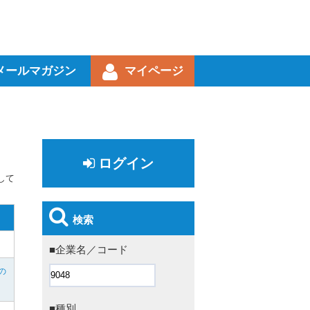
メールマガジン
マイページ
ログイン
して
検索
■企業名／コード
の
■種別