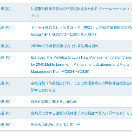
道(株)
法定事前開示書類(会社分割)(株式会社名鉄リテールホールディ
グス)
道(株)
トーセイ株式会社（証券コード：8923）との資本業務提携契約
締結及び同社株式の取得に関するお知らせ
道(株)
2024年3月期 投資家様向け決算説明会資料
道(株)
[Delayed]The Meitetsu Group's New Management Vision,Visio
for 2040,Mid-to Long-term Management Strategies,and Mid-te
Management Plan(FY2024-FY2026)
道(株)
会社分割（簡易新設分割）による流通事業の中間持株会社設立
関するお知らせ
道(株)
役員の異動に関するお知らせ
道(株)
従業員に対する譲渡制限付株式付与制度の導入に関するお知ら
道(株)
剰余金の配当に関するお知らせ