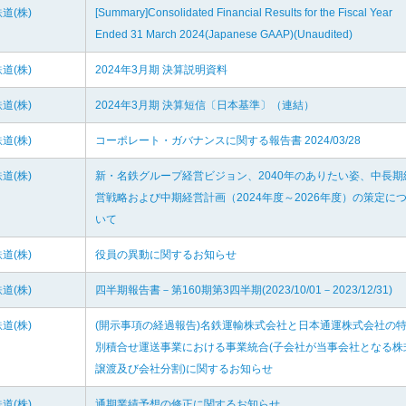
道(株)
[Summary]Consolidated Financial Results for the Fiscal Year
Ended 31 March 2024(Japanese GAAP)(Unaudited)
道(株)
2024年3月期 決算説明資料
道(株)
2024年3月期 決算短信〔日本基準〕（連結）
道(株)
コーポレート・ガバナンスに関する報告書 2024/03/28
道(株)
新・名鉄グループ経営ビジョン、2040年のありたい姿、中長期
営戦略および中期経営計画（2024年度～2026年度）の策定に
いて
道(株)
役員の異動に関するお知らせ
道(株)
四半期報告書－第160期第3四半期(2023/10/01－2023/12/31)
道(株)
(開示事項の経過報告)名鉄運輸株式会社と日本通運株式会社の
別積合せ運送事業における事業統合(子会社が当事会社となる株
譲渡及び会社分割)に関するお知らせ
道(株)
通期業績予想の修正に関するお知らせ