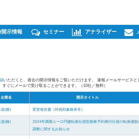
時開示情報
セミナー
アナライザー
録
いただくと、過去の開示情報をご覧いただけます。 速報メールサービスと
スを、すぐにメールで受け取ることができます。（10社／無料）
企業名
開示タイトル
道(株)
変更報告書（特例対象株券等）
道(株)
2024年満期ユーロ円建転換社債型新株予約権付社債の転換価額
調整に関するお知らせ