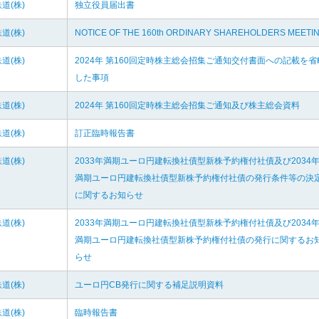
道(株)
独立役員届出書
道(株)
NOTICE OF THE 160th ORDINARY SHAREHOLDERS MEETI
道(株)
2024年 第160回定時株主総会招集ご通知交付書面への記載を省
した事項
道(株)
2024年 第160回定時株主総会招集ご通知及び株主総会資料
道(株)
訂正臨時報告書
道(株)
2033年満期ユーロ円建転換社債型新株予約権付社債及び2034
満期ユーロ円建転換社債型新株予約権付社債の発行条件等の決
に関するお知らせ
道(株)
2033年満期ユーロ円建転換社債型新株予約権付社債及び2034
満期ユーロ円建転換社債型新株予約権付社債の発行に関するお
らせ
道(株)
ユーロ円CB発行に関する補足説明資料
道(株)
臨時報告書