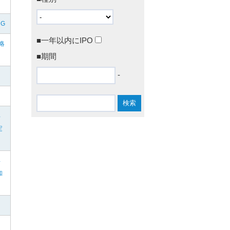
NG
■一年以内にIPO
略
■期間
-
年
定
年
知