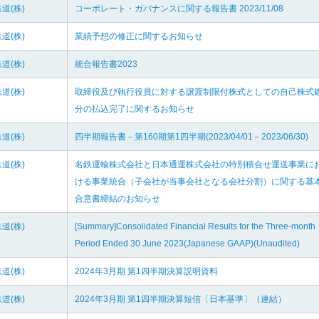
道(株)
コーポレート・ガバナンスに関する報告書 2023/11/08
道(株)
業績予想の修正に関するお知らせ
道(株)
統合報告書2023
道(株)
取締役及び執行役員に対する譲渡制限付株式としての自己株式
分の払込完了に関するお知らせ
道(株)
四半期報告書－第160期第1四半期(2023/04/01－2023/06/30)
道(株)
名鉄運輸株式会社と日本通運株式会社の特別積合せ運送事業に
ける事業統合（子会社が当事会社となる会社分割）に関する基
合意書締結のお知らせ
道(株)
[Summary]Consolidated Financial Results for the Three-month
Period Ended 30 June 2023(Japanese GAAP)(Unaudited)
道(株)
2024年3月期 第1四半期決算説明資料
道(株)
2024年3月期 第1四半期決算短信〔日本基準〕（連結）