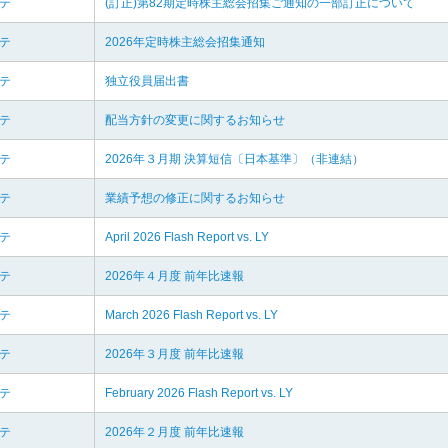
リテ
(訂正)第82期定時株主総会招集ご通知の一部訂正について
リテ
2026年定時株主総会招集通知
リテ
独立役員届出書
リテ
配当方針の変更に関するお知らせ
リテ
2026年３月期 決算短信〔日本基準〕（非連結）
リテ
業績予想の修正に関するお知らせ
リテ
April 2026 Flash Report vs. LY
リテ
2026年４月度 前年比速報
リテ
March 2026 Flash Report vs. LY
リテ
2026年３月度 前年比速報
リテ
February 2026 Flash Report vs. LY
リテ
2026年２月度 前年比速報