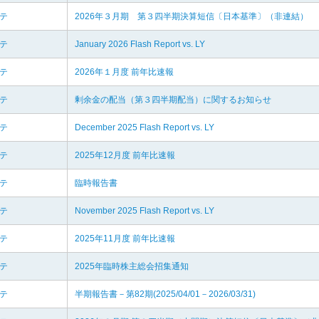
リテ
2026年３月期 第３四半期決算短信〔日本基準〕（非連結）
リテ
January 2026 Flash Report vs. LY
リテ
2026年１月度 前年比速報
リテ
剰余金の配当（第３四半期配当）に関するお知らせ
リテ
December 2025 Flash Report vs. LY
リテ
2025年12月度 前年比速報
リテ
臨時報告書
リテ
November 2025 Flash Report vs. LY
リテ
2025年11月度 前年比速報
リテ
2025年臨時株主総会招集通知
リテ
半期報告書－第82期(2025/04/01－2026/03/31)