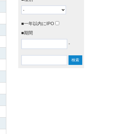
■一年以内にIPO
■期間
-