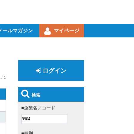
メールマガジン
マイページ
ログイン
して
検索
■企業名／コード
■種別