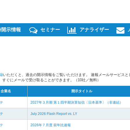
時開示情報
セミナー
アナライザー
録
いただくと、過去の開示情報をご覧いただけます。 速報メールサービスと
スを、すぐにメールで受け取ることができます。（10社／無料）
企業名
開示タイトル
リテ
2027年３月期 第１四半期決算短信〔日本基準〕（非連結）
リテ
July 2026 Flash Report vs. LY
リテ
2026年７月度 前年比速報