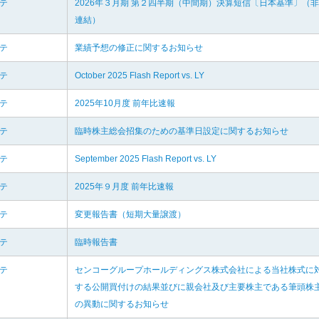
リテ
2026年３月期 第２四半期（中間期）決算短信〔日本基準〕（非
連結）
リテ
業績予想の修正に関するお知らせ
リテ
October 2025 Flash Report vs. LY
リテ
2025年10月度 前年比速報
リテ
臨時株主総会招集のための基準日設定に関するお知らせ
リテ
September 2025 Flash Report vs. LY
リテ
2025年９月度 前年比速報
リテ
変更報告書（短期大量譲渡）
リテ
臨時報告書
リテ
センコーグループホールディングス株式会社による当社株式に
する公開買付けの結果並びに親会社及び主要株主である筆頭株
の異動に関するお知らせ