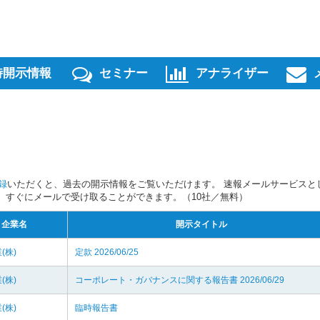
時開示情報
セミナー
アナライザー
録
いただくと、過去の開示情報をご覧いただけます。 速報メールサービスと
スを、すぐにメールで受け取ることができます。（10社／無料）
企業名
開示タイトル
(株)
定款 2026/06/25
(株)
コーポレート・ガバナンスに関する報告書 2026/06/29
(株)
臨時報告書