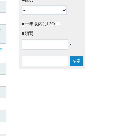
■一年以内にIPO
い
■期間
-
事