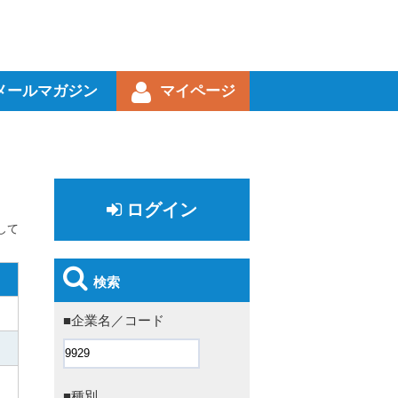
メールマガジン
マイページ
ログイン
して
検索
■企業名／コード
■種別