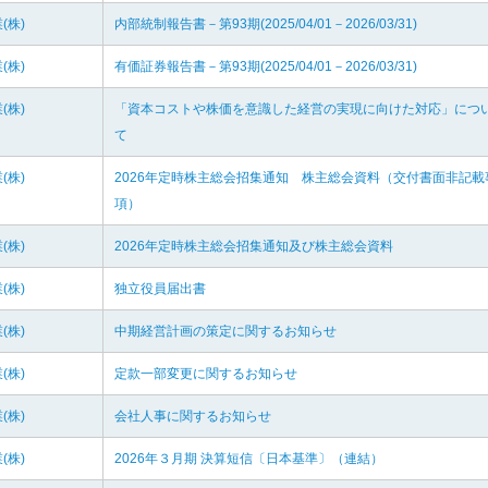
(株)
内部統制報告書－第93期(2025/04/01－2026/03/31)
(株)
有価証券報告書－第93期(2025/04/01－2026/03/31)
(株)
「資本コストや株価を意識した経営の実現に向けた対応」につ
て
(株)
2026年定時株主総会招集通知 株主総会資料（交付書面非記載
項）
(株)
2026年定時株主総会招集通知及び株主総会資料
(株)
独立役員届出書
(株)
中期経営計画の策定に関するお知らせ
(株)
定款一部変更に関するお知らせ
(株)
会社人事に関するお知らせ
(株)
2026年３月期 決算短信〔日本基準〕（連結）