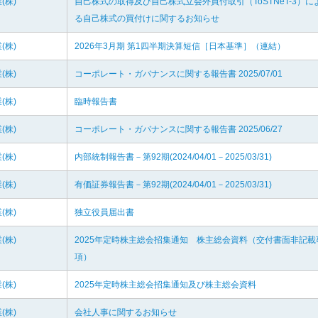
(株)
自己株式の取得及び自己株式立会外買付取引（ToSTNeT-3）に
る自己株式の買付けに関するお知らせ
(株)
2026年3月期 第1四半期決算短信［日本基準］（連結）
(株)
コーポレート・ガバナンスに関する報告書 2025/07/01
(株)
臨時報告書
(株)
コーポレート・ガバナンスに関する報告書 2025/06/27
(株)
内部統制報告書－第92期(2024/04/01－2025/03/31)
(株)
有価証券報告書－第92期(2024/04/01－2025/03/31)
(株)
独立役員届出書
(株)
2025年定時株主総会招集通知 株主総会資料（交付書面非記載
項）
(株)
2025年定時株主総会招集通知及び株主総会資料
(株)
会社人事に関するお知らせ