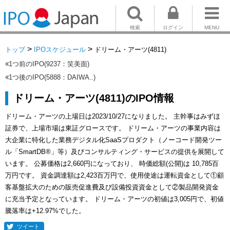
検索
ログイン
MENU
>
>
トップ
IPOスケジュール
ドリーム・アーツ(4811)
1つ前のIPO(9237：笑美面)
1つ後のIPO(5888：DAIWA..)
ドリーム・アーツ(4811)のIPO情報
ドリーム・アーツの上場日は2023/10/27になりました。 主幹事はみずほ
証券で、上場市場は東証グロースです。 ドリーム・アーツの事業内容は
大企業に特化した業務デジタル化SaaSプロダクト（ノーコード開発ツー
ル「SmartDB®」等）及びコンサルティング・サービスの提供を展開して
います。 公募価格は2,660円になっており、 時価総額(公開)は 10,785百
万円です。 資金調達額は2,423百万円で、使用使途は運転資金として①顧
客基盤拡大のための販売促進費及び設備投資資金として②製品開発資金
に充当予定となっています。 ドリーム・アーツの初値は3,005円で、初値
騰落率は+12.97%でした。
ツイート