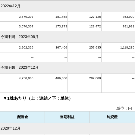
2022年12月
3,670,307
181,468
127,126
853,920
3,670,307
173,773
123,472
791,931
今期中間 2023年06月
2,202,329
367,469
257,935
1,118,235
---
---
---
---
今期予想 2023年12月
4,250,000
406,000
287,000
---
---
---
---
---
▼1株あたり（上：連結／下：単体）
単位：円
配当金
当期利益
純資産
2020年12月