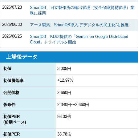
2026/07/23
SmartDB、日立製作所の輸出管理（安全保障貿易管理）業
務に採用
2026/06/30
アース製薬、SmartDB導入で“デジタルの民主化”を推進
2026/06/25
SmartDB、KDDI提供の「Gemini on Google Distributed
Cloud」トライアルを開始
上場後データ
初値
3,005円
+12.97%
初値騰落率
公開価格
2,660円
仮条件
2,340円〜2,660円
初値PER
86.33倍
(前期ベース)
初値PER
38.78倍