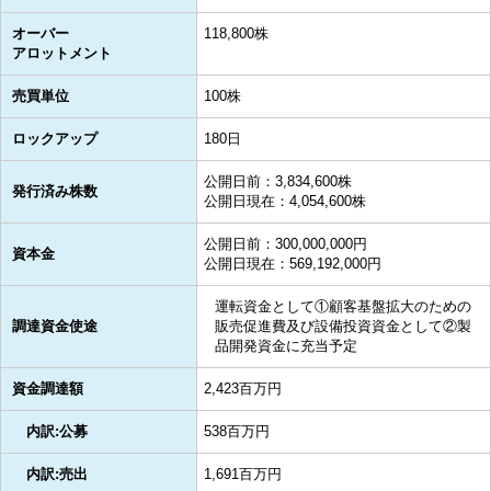
オーバー
118,800株
アロットメント
売買単位
100株
ロックアップ
180日
公開日前：3,834,600株
発行済み株数
公開日現在：4,054,600株
公開日前：300,000,000円
資本金
公開日現在：569,192,000円
運転資金として①顧客基盤拡大のための
調達資金使途
販売促進費及び設備投資資金として②製
品開発資金に充当予定
資金調達額
2,423百万円
内訳:公募
538百万円
内訳:売出
1,691百万円