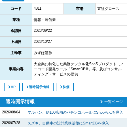
4811
コード
市場
東証グロース
業種
情報・通信業
2023/09/22
承認日
2023/10/27
上場日
主幹事
みずほ証券
大企業に特化した業務デジタル化SaaSプロダクト（ノ
事業内容
ーコード開発ツール「SmartDB®」等）及びコンサル
ティング・サービスの提供
HP
適時開示情報
株価
適時開示情報
一覧ページ
2026/08/04
マルハン、約100店舗のパチンコホールにShopらんを導入
2026/07/28
スズキ、自動車の設計業務基盤にSmartDBを導入