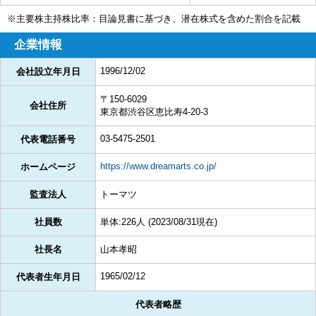
※主要株主持株比率：目論見書に基づき、潜在株式を含めた割合を記載
企業情報
1996/12/02
会社設立年月日
〒150-6029
会社住所
東京都渋谷区恵比寿4-20-3
03-5475-2501
代表電話番号
https://www.dreamarts.co.jp/
ホームページ
監査法人
トーマツ
社員数
単体:226人 (2023/08/31現在)
社長名
山本孝昭
1965/02/12
代表者生年月日
代表者略歴