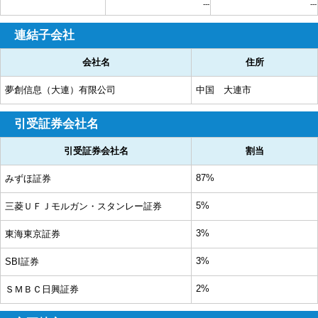
---
---
連結子会社
会社名
住所
夢創信息（大連）有限公司
中国 大連市
引受証券会社名
引受証券会社名
割当
87%
みずほ証券
5%
三菱ＵＦＪモルガン・スタンレー証券
3%
東海東京証券
3%
SBI証券
2%
ＳＭＢＣ日興証券