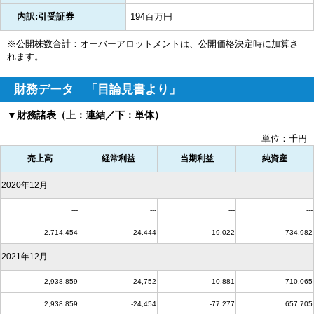
内訳:引受証券
194百万円
※公開株数合計：オーバーアロットメントは、公開価格決定時に加算さ
れます。
財務データ 「目論見書より」
▼財務諸表（上：連結／下：単体）
単位：千円
売上高
経常利益
当期利益
純資産
2020年12月
---
---
---
---
2,714,454
-24,444
-19,022
734,982
2021年12月
2,938,859
-24,752
10,881
710,065
2,938,859
-24,454
-77,277
657,705