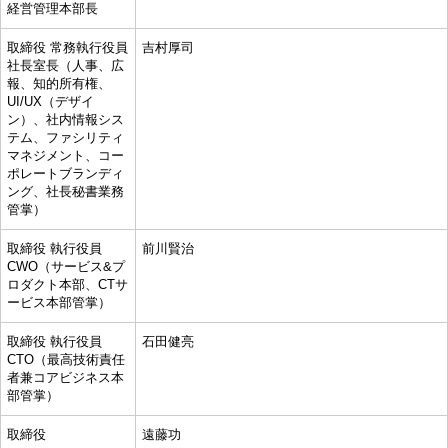
経営管理本部長
取締役 常務執行役員
吉村厚司
社長室長（人事、広
報、知的所有権、
UI/UX（デザイ
ン）、社内情報シス
テム、ファシリティ
マネジメント、コー
ポレートブランディ
ング、社長秘書業務
管掌）
取締役 執行役員
前川賢治
CWO（サービス&プ
ロダクト本部、CTサ
ービス本部管掌）
取締役 執行役員
石田健亮
CTO（最高技術責任
者兼コアビジネス本
部管掌）
取締役
遠藤功