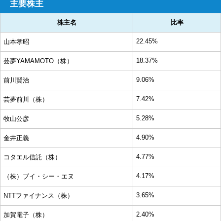
主要株主
株主名
比率
22.45%
山本孝昭
18.37%
芸夢YAMAMOTO（株）
9.06%
前川賢治
7.42%
芸夢前川（株）
5.28%
牧山公彦
4.90%
金井正義
4.77%
コタエル信託（株）
4.17%
（株）ブイ・シー・エヌ
3.65%
NTTファイナンス（株）
2.40%
加賀電子（株）