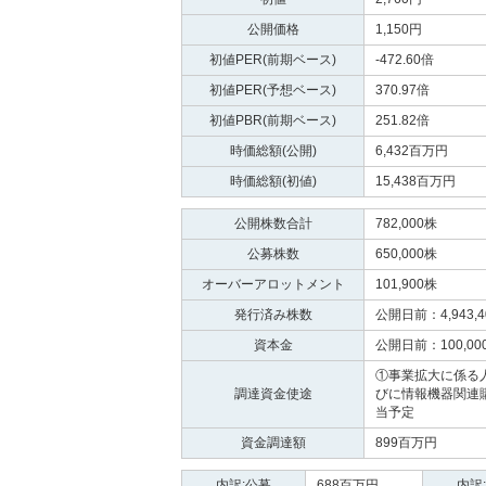
公開価格
1,150円
初値PER(前期ベース)
-472.60倍
初値PER(予想ベース)
370.97倍
初値PBR(前期ベース)
251.82倍
時価総額(公開)
6,432百万円
時価総額(初値)
15,438百万円
公開株数合計
782,000株
公募株数
650,000株
オーバーアロットメント
101,900株
発行済み株数
公開日前：4,943,4
資本金
公開日前：100,000
①事業拡大に係る
調達資金使途
びに情報機器関連
当予定
資金調達額
899百万円
内訳:公募
688百万円
内訳