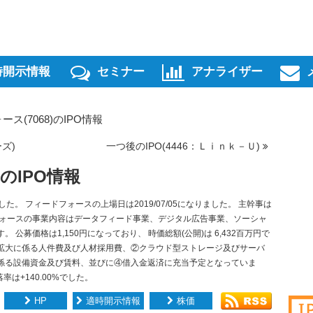
時開示情報
セミナー
アナライザー
ス(7068)のIPO情報
ズ)
一つ後のIPO(4446：Ｌｉｎｋ－Ｕ)
)のIPO情報
した。 フィードフォースの上場日は2019/07/05になりました。 主幹事は
フォースの事業内容はデータフィード事業、デジタル広告事業、ソーシャ
公募価格は1,150円になっており、 時価総額(公開)は 6,432百万円で
業拡大に係る人件費及び人材採用費、②クラウド型ストレージ及びサーバ
係る設備資金及び賃料、並びに④借入金返済に充当予定となっていま
率は+140.00%でした。
HP
適時開示情報
株価