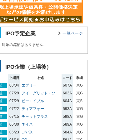
IPO予定企業
一覧ページ
、対象の銘柄はありません。
IPO企業（上場後）
上場日
社名
コード
市場
値
08/04
エブリー
607A
東G
値
07/29
アイ・グリッド・ソ
603A
東G
値
07/29
ビーエイブル
604A
東S
値
07/22
ティアフォー
593A
東G
値
07/15
チャットプラス
598A
東G
値
06/30
ネイス
589A
東G
値
06/23
LiNKX
584A
東G