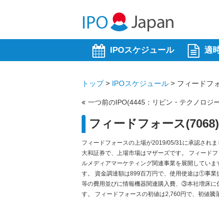
IPOスケジュール
適
トップ
>
IPOスケジュール
>
フィードフォー
一つ前のIPO(4445：リビン・テクノロジー
フィードフォース(7068
フィードフォースの上場が2019/05/31に承認されま
大和証券で、上場市場はマザーズです。 フィード
ルメディアマーケティング関連事業を展開しています。 
す。 資金調達額は899百万円で、使用使途は①事
等の費用並びに情報機器関連購入費、③本社増床に
す。 フィードフォースの初値は2,760円で、初値騰落