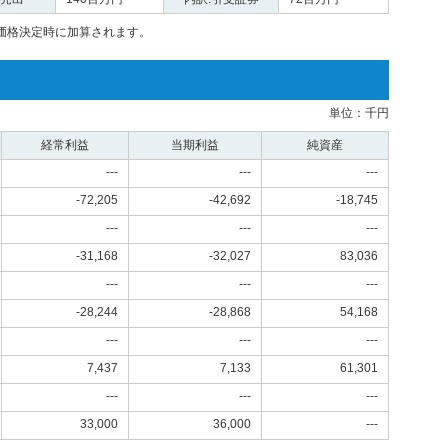
価格決定時に加算されます。
単位：千円
経常利益
当期利益
純資産
---
---
---
-72,205
-42,692
-18,745
---
---
---
-31,168
-32,027
83,036
---
---
---
-28,244
-28,868
54,168
---
---
---
7,437
7,133
61,301
---
---
---
33,000
36,000
---