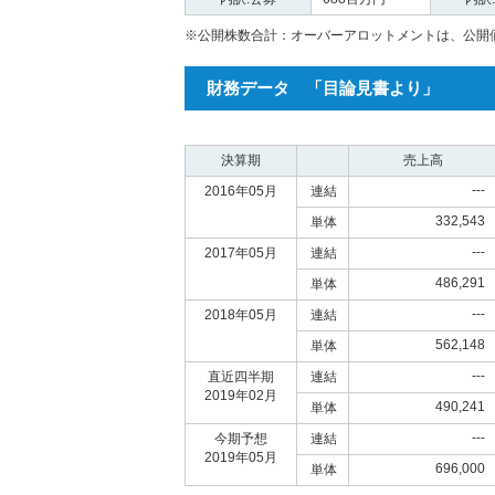
※公開株数合計：オーバーアロットメントは、公開
財務データ 「目論見書より」
決算期
売上高
---
2016年05月
連結
332,543
単体
---
2017年05月
連結
486,291
単体
---
2018年05月
連結
562,148
単体
---
直近四半期
連結
2019年02月
490,241
単体
---
今期予想
連結
2019年05月
696,000
単体