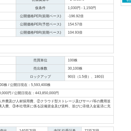
初
仮条件
1,030円 - 1,150円
公開価格PER(前期ベース)
-196.92倍
公開価格PER(予想ベース)
154.57倍
公開価格PBR(前期ベース)
104.93倍
売買単位
100株
売出株数
30,100株
ロックアップ
90日（1.5倍）、180日
00株 / 公開日現在：5,593,400株
,000円 / 公開日現在：443,850,000円
人件費及び人材採用費、②クラウド型ストレージ及びサーバ等の費用並
購入費、③本社増床に係る設備資金及び賃料、並びに④借入金返済に充
:売出
140百万円
内訳:引受証券
72百万円