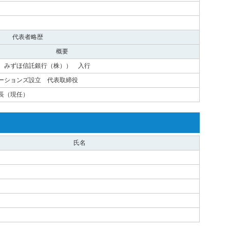
代表者略歴
概要
 みずほ信託銀行（株）） 入行
ーションズ設立 代表取締役
長（現任）
氏名