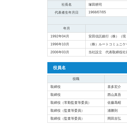
社長名
塚田耕司
1968/07/05
代表者生年月日
年月
1992年04月
安田信託銀行（株）（現
1996年10月
（株）ルートコミュニケ
2006年03月
当社設立 代表取締役社
役員名
役職
取締役
喜多宏介
取締役
西山真吾
取締役（常勤監査等委員）
佐藤爲昭
取締役（監査等委員）
浦勝則
取締役（監査等委員）
岡田吉弘