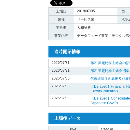
2019/07/05
上場日
コー
業種
サービス業
承認
主幹事
大和証券
事業内容
データフィード事業、デジタル広
適時開示情報
2026/07/31
第21期定時株主総会の
2026/07/31
第21期定時株主総会招集
2026/07/30
代表取締役の異動及び取
2026/07/03
【Delayed】Financial Resu
Growth Potential)
2026/07/03
【Delayed】Consolidated F
Japanese GAAP)
上場後データ
初値
2,760円