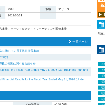
7068
ド
市場
マザーズ
2019/05/31
日
告事業、ソーシャルメディアマーケティング関連事業
現在
一覧ページ
招集に際しての電子提供措置事項
ご通知
締役の異動に関するお知らせ
初
lts for the Fiscal Year Ended May 31, 2026 (Our Business Plan and
初
初
inancial Results for the Fiscal Year Ended May 31, 2026 (Under
初
初
初
初
+140.00%
初値騰落率