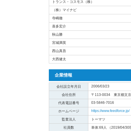
トランス・コスモス（株）
（株）マイナビ
寺嶋徹
喜多宏介
秋山勝
宮城満英
西山真吾
大西健太
企業情報
2006/03/23
会社設立年月日
会社住所
〒113-0034 東京都文京
03-5846-7016
代表電話番号
https://www.feedforce.jp/
ホームページ
監査法人
トーマツ
社員数
単体:69人 （2019/04/3