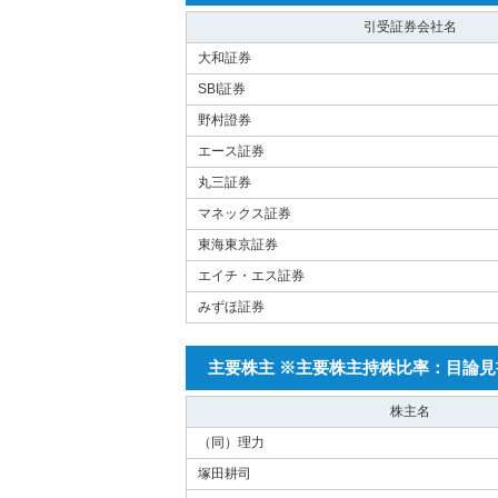
引受証券会社名
大和証券
SBI証券
野村證券
エース証券
丸三証券
マネックス証券
東海東京証券
エイチ・エス証券
みずほ証券
主要株主 ※主要株主持株比率：目論
株主名
（同）理力
塚田耕司