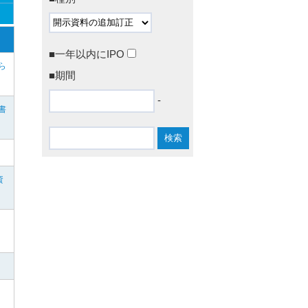
■一年以内にIPO
ら
■期間
-
書
資