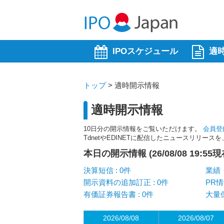
IPOスケジュール
適
トップ
>
適時開示情報
適時開示情報
10日分の開示情報をご覧いただけます。
会員登
TdnetやEDINETに配信したニュースリリー
本日の開示情報 (26/08/08 19:55現
決算短信 : 0件
業績・
開示資料の追加訂正 : 0件
PR情
有価証券報告書 : 0件
大量保
2026/08/08
2026/08/07