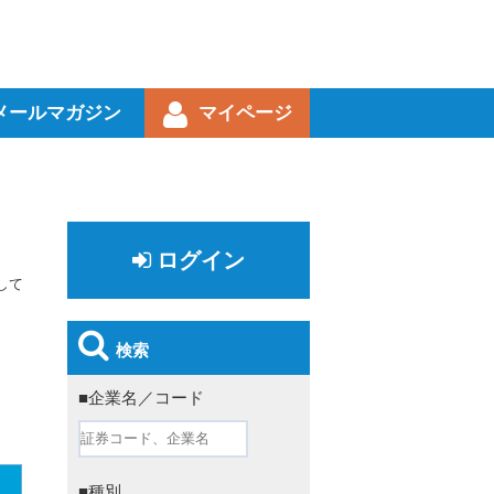
メールマガジン
マイページ
ログイン
して
検索
■企業名／コード
■種別