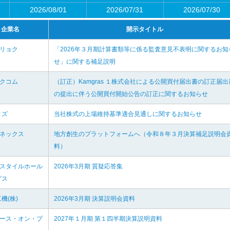
2026/08/01
2026/07/31
2026/07/30
企業名
開示タイトル
チリョク
「2026年３月期計算書類等に係る監査意見不表明に関するお知
せ」に関する補足説明
カクコム
（訂正）Kamgras １株式会社による公開買付届出書の訂正届出
の提出に伴う公開買付開始公告の訂正に関するお知らせ
ィズ
当社株式の上場維持基準適合見通しに関するお知らせ
イネックス
地方創生のプラットフォームへ（令和８年３月決算補足説明会
料）
ースタイルホール
2026年3月期 質疑応答集
グス
機(株)
2026年3月期 決算説明会資料
ラース・オン・プ
2027年１月期 第１四半期決算説明資料