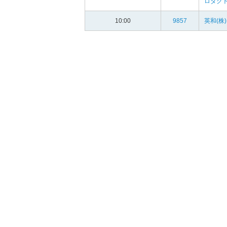
ロダク
10:00
9857
英和(株)