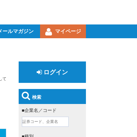
メールマガジン
マイページ
ログイン
して
検索
■企業名／コード
■種別