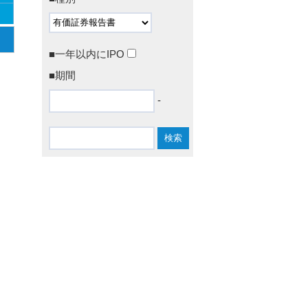
■一年以内にIPO
■期間
-