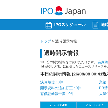
IPOスケジュール
適
トップ
>
適時開示情報
適時開示情報
10日分の開示情報をご覧いただけます。
会員登
TdnetやEDINETに配信したニュースリリー
本日の開示情報 (26/08/08 00:41現
決算短信 : 0件
業績・
開示資料の追加訂正 : 0件
PR情
有価証券報告書 : 0件
大量保
2026/08/08
2026/08/07