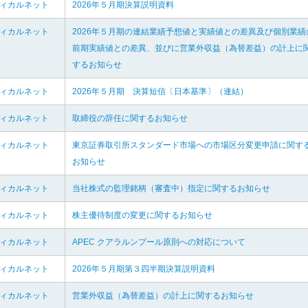
ディカルネット
2026年５月期決算説明資料
ディカルネット
2026年５月期の連結業績予想値と実績値との差異及び個別業績
前期実績値との差異、並びに営業外収益（為替差益）の計上に
するお知らせ
ディカルネット
2026年５月期 決算短信〔日本基準〕（連結）
ディカルネット
取締役の辞任に関するお知らせ
ディカルネット
東京証券取引所スタンダード市場への市場区分変更申請に関す
お知らせ
ディカルネット
当社株式の監理銘柄（審査中）指定に関するお知らせ
ディカルネット
株主優待制度の変更に関するお知らせ
ディカルネット
APEC クアラルンプール原則への対応について
ディカルネット
2026年５月期第３四半期決算説明資料
ディカルネット
営業外収益（為替差益）の計上に関するお知らせ