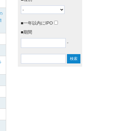
の
関
■一年以内にIPO
■期間
-
る