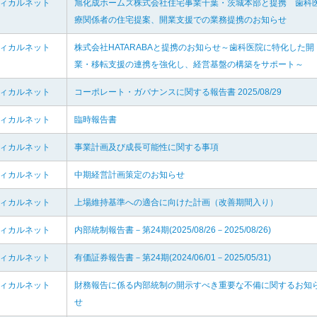
ディカルネット
旭化成ホームズ株式会社住宅事業千葉・茨城本部と提携 歯科
療関係者の住宅提案、開業支援での業務提携のお知らせ
ディカルネット
株式会社HATARABAと提携のお知らせ～歯科医院に特化した開
業・移転支援の連携を強化し、経営基盤の構築をサポート～
ディカルネット
コーポレート・ガバナンスに関する報告書 2025/08/29
ディカルネット
臨時報告書
ディカルネット
事業計画及び成長可能性に関する事項
ディカルネット
中期経営計画策定のお知らせ
ディカルネット
上場維持基準への適合に向けた計画（改善期間入り）
ディカルネット
内部統制報告書－第24期(2025/08/26－2025/08/26)
ディカルネット
有価証券報告書－第24期(2024/06/01－2025/05/31)
ディカルネット
財務報告に係る内部統制の開示すべき重要な不備に関するお知
せ