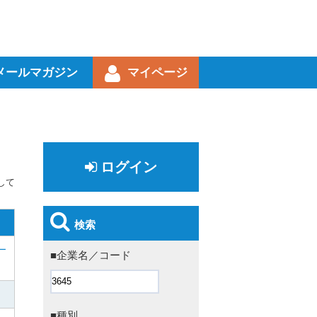
メールマガジン
マイページ
ログイン
して
検索
ー
■企業名／コード
■種別