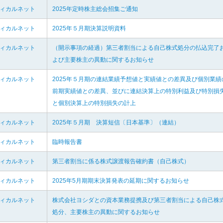
ディカルネット
2025年定時株主総会招集ご通知
ディカルネット
2025年５月期決算説明資料
ディカルネット
（開示事項の経過）第三者割当による自己株式処分の払込完了
よび主要株主の異動に関するお知らせ
ディカルネット
2025年５月期の連結業績予想値と実績値との差異及び個別業績
前期実績値との差異、並びに連結決算上の特別利益及び特別損
と個別決算上の特別損失の計上
ディカルネット
2025年５月期 決算短信〔日本基準〕（連結）
ディカルネット
臨時報告書
ディカルネット
第三者割当に係る株式譲渡報告確約書（自己株式）
ディカルネット
2025年5月期期末決算発表の延期に関するお知らせ
ディカルネット
株式会社ヨシダとの資本業務提携及び第三者割当による自己株
処分、主要株主の異動に関するお知らせ