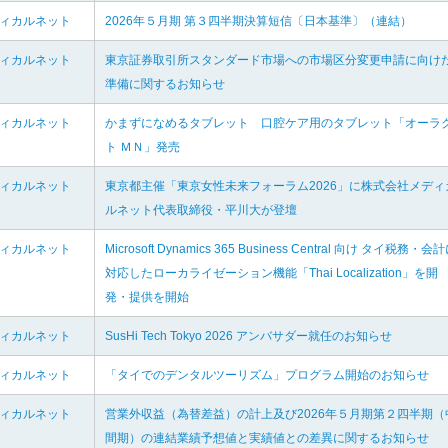
ディカルネット
2026年５月期 第３四半期決算短信〔日本基準〕（連結）
ディカルネット
東京証券取引所スタンダード市場への市場区分変更申請に向け
準備に関するお知らせ
ディカルネット
かまずになめるタブレット 口腔ケア用のタブレット「オーラ
ト ＭＮ」発売
ディカルネット
東京都主催「東京女性未来フォーラム2026」に株式会社メディ
ルネット代表取締役・平川大が登壇
ディカルネット
Microsoft Dynamics 365 Business Central 向け タイ税務・会
対応したローカライゼーション機能「Thai Localization」を開
発・提供を開始
ディカルネット
SusHi Tech Tokyo 2026 アンバサダー就任のお知らせ
ディカルネット
「タイでのデンタルツーリズム」プログラム開始のお知らせ
ディカルネット
営業外収益（為替差益）の計上及び2026年５月期第２四半期（
間期）の連結業績予想値と実績値との差異に関するお知らせ