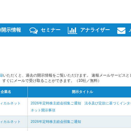
時開示情報
セミナー
アナライザー
録
いただくと、過去の開示情報をご覧いただけます。 速報メールサービスと
スを、すぐにメールで受け取ることができます。（10社／無料）
企業名
開示タイトル
ディカルネット
2026年定時株主総会招集ご通知 法令及び定款に基づくインタ
ネット開示事項
ディカルネット
2026年定時株主総会招集ご通知