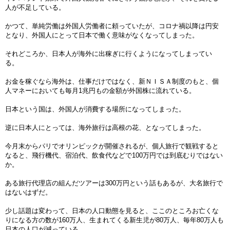
人が不足している。
かつて、単純労働は外国人労働者に頼っていたが、コロナ禍以降は円安
となり、外国人にとって日本で働く意味がなくなってしまった。
それどころか、日本人が海外に出稼ぎに行くようになってしまってい
る。
お金を稼ぐなら海外は、仕事だけではなく、新ＮＩＳＡ制度のもと、個
人マネーにおいても毎月1兆円もの金額が外国株に流れている。
日本という国は、外国人が消費する場所になってしまった。
逆に日本人にとっては、海外旅行は高根の花、となってしまった。
今月末からパリでオリンピックが開催されるが、個人旅行で観戦すると
なると、飛行機代、宿泊代、飲食代などで100万円では到底むりではない
か。
ある旅行代理店の組んだツアーは300万円という話もあるが、大名旅行で
はないはずだ。
少し話題は変わって、日本の人口動態を見ると、ここのところお亡くな
りになる方の数が160万人、生まれてくる新生児が80万人、毎年80万人も
日本の人口が減っている。