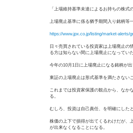
「上場維持基準未達によるお持ちの株式
上場廃止基準に係る猶予期間入り銘柄等一
https://www.jpx.co.jp/listing/market-alerts/
日々売買されている投資家は上場廃止の
る方は知らない間に上場廃止になってい
今年の10月1日に上場廃止になる銘柄が
東証の上場廃止は形式基準を満たさない
これまでは投資家保護の観点から、なか
る。
むしろ、投資は自己責任、を明確にした
株価の上下で損得が出てくるわけだが、
が出来なくなることになる。