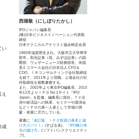
西堀敬（にしぼりたかし）
IPOジャパン編集長
(株)日本ビジネスイノベーション代表取
締役
日本テクニカルアナリスト協会検定会員
てい
1960年滋賀県生まれ。大阪市立大学商学
部卒。和光証券（現、みずほ証券）の国
際部、ウェザーニューズ財務部長、米国
系Ｅコマース会社の日本法人 CFO＆
COO、ＩＲコンサルティング会社取締役
を経て、2011年より現職。上場会社の社
外取締役を複数兼務する。
また、2002年より東京IPO編集長、2015
年12月よりＩＰＯ No.1サイト『IPO
言え
Japan』を監修、編集長に就任。ＴＶ出
演や経済誌への執筆、セミナーや講演会
などＩＰＯの第一人者として市場の啓
蒙・発展に尽力している。
著書に
『改訂版 ＩＰＯ投資の基本と儲
け方ズバリ！』
(すばる舎)、
『IPO株の本
形成
当の儲け方』
(ソフトバンククリエイティ
ブ)。