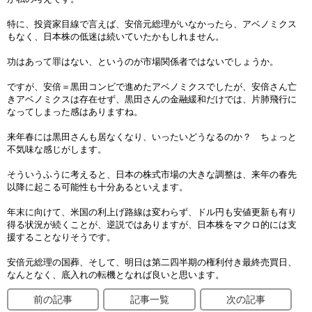
特に、投資家目線で言えば、安倍元総理がいなかったら、アベノミクス
もなく、日本株の低迷は続いていたかもしれません。
功はあって罪はない、というのが市場関係者ではないでしょうか。
ですが、安倍＝黒田コンビで進めたアベノミクスでしたが、安倍さん亡
きアベノミクスは存在せず、黒田さんの金融緩和だけでは、片肺飛行に
なってしまった感はありますね。
来年春には黒田さんも居なくなり、いったいどうなるのか？ ちょっと
不気味な感じがします。
そういうふうに考えると、日本の株式市場の大きな調整は、来年の春先
以降に起こる可能性も十分あるといえます。
年末に向けて、米国の利上げ路線は変わらず、ドル円も安値更新も有り
得る状況が続くことが、逆説ではありますが、日本株をマクロ的には支
援することなりそうです。
安倍元総理の国葬、そして、明日は第二四半期の権利付き最終売買日、
なんとなく、底入れの転機となれば良いと思います。
前の記事
記事一覧
次の記事