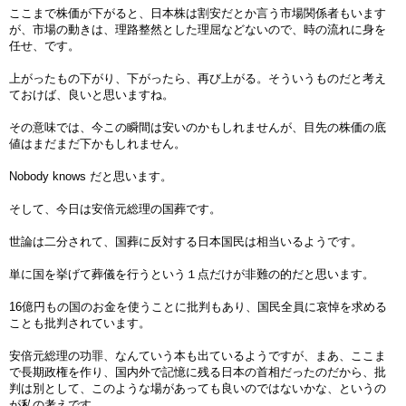
ここまで株価が下がると、日本株は割安だとか言う市場関係者もいます
が、市場の動きは、理路整然とした理屈などないので、時の流れに身を
任せ、です。
上がったもの下がり、下がったら、再び上がる。そういうものだと考え
ておけば、良いと思いますね。
その意味では、今この瞬間は安いのかもしれませんが、目先の株価の底
値はまだまだ下かもしれません。
Nobody knows だと思います。
そして、今日は安倍元総理の国葬です。
世論は二分されて、国葬に反対する日本国民は相当いるようです。
単に国を挙げて葬儀を行うという１点だけが非難の的だと思います。
16億円もの国のお金を使うことに批判もあり、国民全員に哀悼を求める
ことも批判されています。
安倍元総理の功罪、なんていう本も出ているようですが、まあ、ここま
で長期政権を作り、国内外で記憶に残る日本の首相だったのだから、批
判は別として、このような場があっても良いのではないかな、というの
が私の考えです。