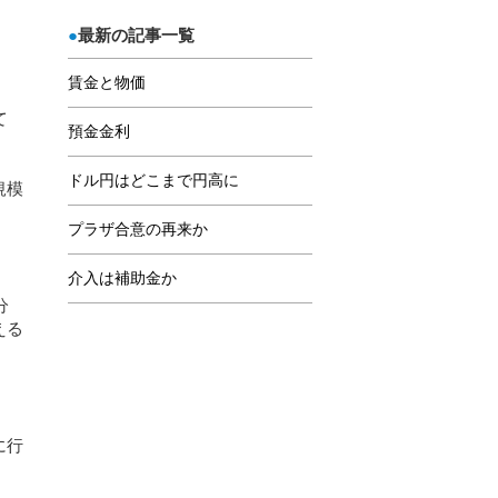
最新の記事一覧
賃金と物価
て
預金金利
ドル円はどこまで円高に
規模
プラザ合意の再来か
介入は補助金か
分
える
に行