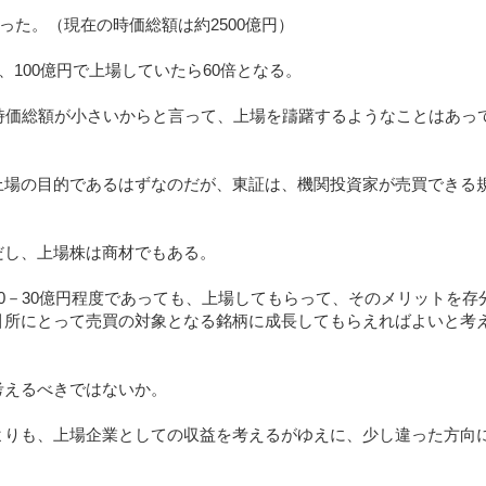
なった。（現在の時価総額は約2500億円）
、100億円で上場していたら60倍となる。
時価総額が小さいからと言って、上場を躊躇するようなことはあっ
上場の目的であるはずなのだが、東証は、機関投資家が売買できる
だし、上場株は商材でもある。
0－30億円程度であっても、上場してもらって、そのメリットを存
引所にとって売買の対象となる銘柄に成長してもらえればよいと考
考えるべきではないか。
よりも、上場企業としての収益を考えるがゆえに、少し違った方向