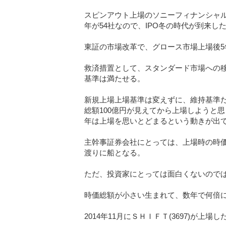
スピンアウト上場のソニーフィナンシャルグ
年が54社なので、IPO冬の時代が到来
東証の市場改革で、グロース市場上場後5
救済措置として、スタンダード市場への移
基準は満たせる。
新規上場上場基準は変えずに、維持基準
総額100億円が見えてから上場しようと
年は上場を思いとどまるという動きが出
主幹事証券会社にとっては、上場時の時
渡りに船となる。
ただ、投資家にとっては面白くないので
時価総額が小さい生まれて、数年で何倍
2014年11月にＳＨＩＦＴ(3697)が上