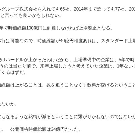
ループ株式会社を入れても66社、2014年まで遡っても77社、201
したと言っても良いかもしれない。
年で時価総額100億円に到達しなければ上場廃止となる。
行は可能なので、時価総額が40億円程度あれば、スタンダード上
だけハードルが上がったわけだから、上場準備中の企業は、5年で時
思うのは当たり前で、来年上場しようと考えていた企業は、1年ない
てくるはずだ。
価総額は上がることは、数を追うことなく手数料が稼げるというこ
はないか。
にもなるような銘柄が減るということに繋がりかねないのではない
場した。 公開価格時価総額は34億円だった。