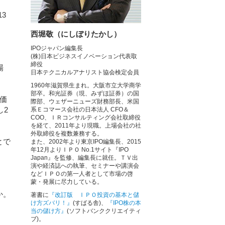
3
西堀敬（にしぼりたかし）
IPOジャパン編集長
(株)日本ビジネスイノベーション代表取
締役
場
日本テクニカルアナリスト協会検定会員
1960年滋賀県生まれ。大阪市立大学商学
部卒。和光証券（現、みずほ証券）の国
価
際部、ウェザーニューズ財務部長、米国
し2
系Ｅコマース会社の日本法人 CFO＆
COO、ＩＲコンサルティング会社取締役
を経て、2011年より現職。上場会社の社
外取締役を複数兼務する。
とで
また、2002年より東京IPO編集長、2015
年12月よりＩＰＯ No.1サイト『IPO
Japan』を監修、編集長に就任。ＴＶ出
演や経済誌への執筆、セミナーや講演会
などＩＰＯの第一人者として市場の啓
蒙・発展に尽力している。
か。
著書に
『改訂版 ＩＰＯ投資の基本と儲
け方ズバリ！』
(すばる舎)、
『IPO株の本
当の儲け方』
(ソフトバンククリエイティ
ブ)。